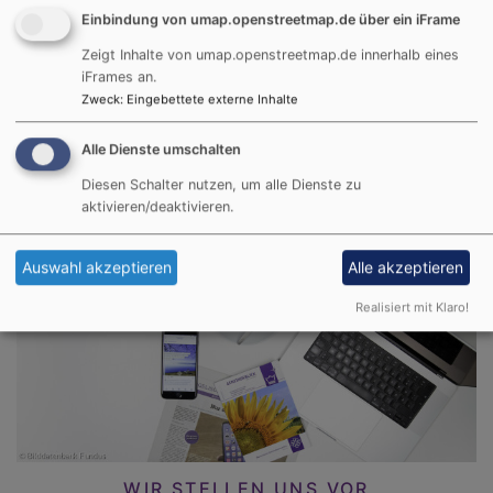
s
Einbindung von umap.openstreetmap.de über ein iFrame
P
(
Zeigt Inhalte von umap.openstreetmap.de innerhalb eines
GOTTESDIENSTE & TERMINE
iFrames an.
Zweck
:
Eingebettete externe Inhalte
Alle Dienste umschalten
Diesen Schalter nutzen, um alle Dienste zu
aktivieren/deaktivieren.
Auswahl akzeptieren
Alle akzeptieren
INFORMATIONEN
Realisiert mit Klaro!
WIR STELLEN UNS VOR