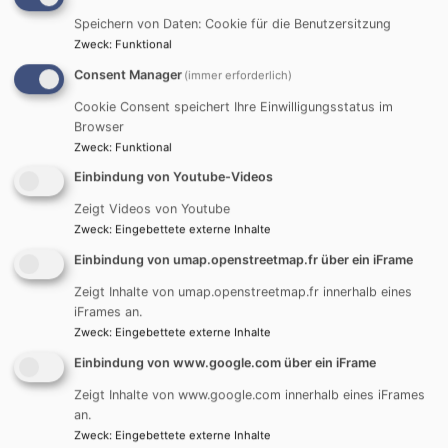
Speichern von Daten: Cookie für die Benutzersitzung
✨ Ihr Organisationstalent
Zweck
:
Funktional
für unsere Gemeinde!
Consent Manager
(immer erforderlich)
Wir suchen eine
n
Cookie Consent speichert Ihre Einwilligungsstatus im
Browser
**Pfarramtssekretär
in
Zweck
:
Funktional
(m/w/d)** mit Herz,
Überblick und Freude am
Einbindung von Youtube-Videos
Umgang mit Menschen.
Zeigt Videos von Youtube
Zweck
:
Eingebettete externe Inhalte
✅ 12 Stunden pro Woche
Einbindung von umap.openstreetmap.fr über ein iFrame
✅ Flexible Arbeitszeiten
✅ Abwechslungsreiche Aufgaben
Zeigt Inhalte von umap.openstreetmap.fr innerhalb eines
✅ Tolles Team
iFrames an.
Zweck
:
Eingebettete externe Inhalte
Jetzt bewerben und Gemeinde aktiv mitgestalten!
Einbindung von www.google.com über ein iFrame
Zeigt Inhalte von www.google.com innerhalb eines iFrames
Weiterlesen
ü
an.
W
Zweck
:
Eingebettete externe Inhalte