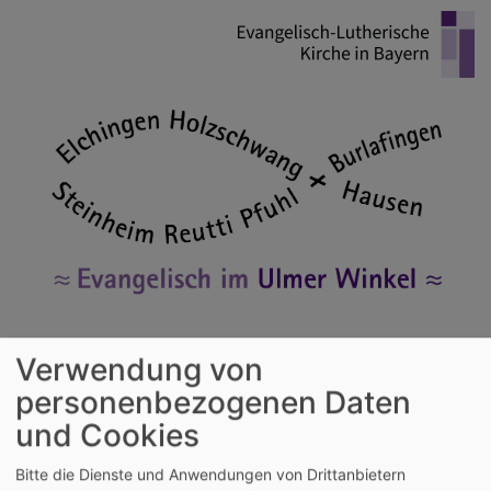
Direkt
zum
Inhalt
Evangelische Kirchengemeinden im
Verwendung von
Ulmer Winkel
personenbezogenen Daten
Holzschwang - Hausen - Reutti - Steinheim - Pfuhl - Burlafingen - Elchingen
und Cookies
Hauptnavigation
Bitte die Dienste und Anwendungen von Drittanbietern