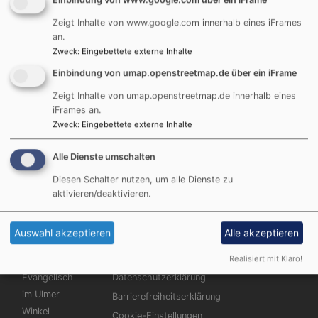
Tannenweg 19
Zeigt Inhalte von www.google.com innerhalb eines iFrames
89233 Neu-Ulm - Holzschwang
an.
Zweck
:
Eingebettete externe Inhalte
Gerne bieten wir Ihnen unsere Räume zur Miete an.
Einbindung von umap.openstreetmap.de über ein iFrame
Bitte wenden Sie sich dazu an unser
Pfarramt
.
Zeigt Inhalte von umap.openstreetmap.de innerhalb eines
iFrames an.
Benutzungsordnung Pfarrstadl Holzschwang
Zweck
:
Eingebettete externe Inhalte
83.95 KB
Alle Dienste umschalten
Nutzungsvertrag Pfarrstadl Holzschwang
120.8 KB
Diesen Schalter nutzen, um alle Dienste zu
aktivieren/deaktivieren.
Auswahl akzeptieren
Alle akzeptieren
Hauptnavigation
Fußbereichsmenü
Benutzermen
Startseite
Impressum
Anmelden
Realisiert mit Klaro!
Evangelisch
Datenschutzerklärung
im Ulmer
Barrierefreiheitserklärung
Winkel
Cookie-Einstellungen