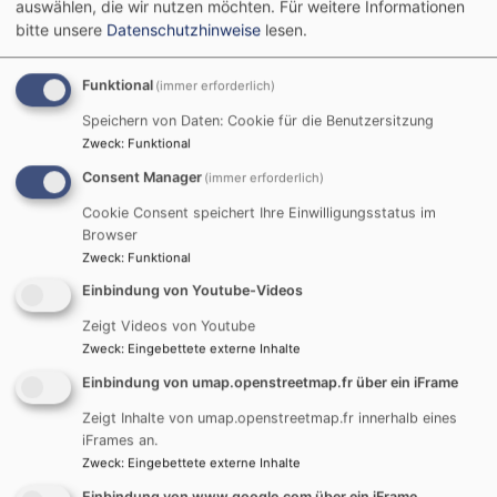
auswählen, die wir nutzen möchten.
Für weitere Informationen
bitte unsere
Datenschutzhinweise
lesen.
Startseite
Ev. Luth. Kirchengemeinde Holzschwang -
Hausen
Holzschwang / Hausen- Wir stellen uns vor
Funktional
(immer erforderlich)
Holzschwang - Pfarrstadl
Speichern von Daten: Cookie für die Benutzersitzung
Zweck
:
Funktional
Holzschwang -
Consent Manager
(immer erforderlich)
Cookie Consent speichert Ihre Einwilligungsstatus im
Pfarrstadl
Browser
Zweck
:
Funktional
Einbindung von Youtube-Videos
In unserem Pfarrstadl bieten wir Ihnen einen Ort der
Zeigt Videos von Youtube
Begegnung, des Glaubens und der Gemeinschaft. Hier
Zweck
:
Eingebettete externe Inhalte
finden Sie Räume für verschiedenste Aktivitäten, von
Einbindung von umap.openstreetmap.fr über ein iFrame
Gottesdiensten und Gruppenstunden bis hin zu
Zeigt Inhalte von umap.openstreetmap.fr innerhalb eines
Veranstaltungen für Jung und Alt.
iFrames an.
Zweck
:
Eingebettete externe Inhalte
Anschrift
Einbindung von www.google.com über ein iFrame