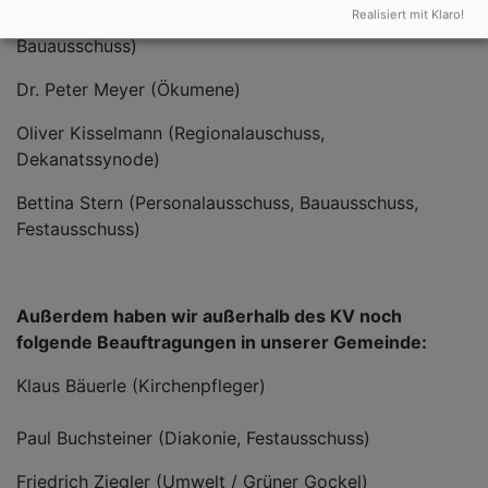
Realisiert mit Klaro!
Anja Mayer-Ley (stellv. Vertrauensfrau, Frauen,
Bauausschuss)
Dr. Peter Meyer (Ökumene)
Oliver Kisselmann (Regionalauschuss,
Dekanatssynode)
Bettina Stern (Personalausschuss, Bauausschuss,
Festausschuss)
Außerdem haben wir außerhalb des KV noch
folgende Beauftragungen in unserer Gemeinde:
Klaus Bäuerle (Kirchenpfleger)
Paul Buchsteiner (Diakonie, Festausschuss)
Friedrich Ziegler (Umwelt / Grüner Gockel)