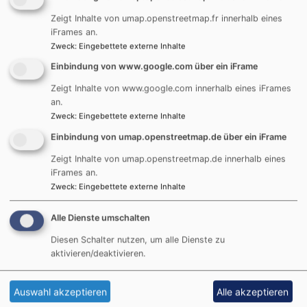
oder gegebenenfalls über das Pfarramt unsere
Zeigt Inhalte von umap.openstreetmap.fr innerhalb eines
Kontaktdaten erfragen.
iFrames an.
Zweck
:
Eingebettete externe Inhalte
Unser Kirchenvorstand und die Beauftragungen
Einbindung von www.google.com über ein iFrame
Lorenz Bäuerle (Personalausschuss,
Zeigt Inhalte von www.google.com innerhalb eines iFrames
an.
Öffentlichkeitsarbeit, Dekanatssynode)
Zweck
:
Eingebettete externe Inhalte
Susanne Dorn (Vertrauensfrau, Personalausschuss,
Einbindung von umap.openstreetmap.de über ein iFrame
Festausschuss)
Zeigt Inhalte von umap.openstreetmap.de innerhalb eines
iFrames an.
Sonja Ehret (Festausschuss, Gesamtkirchenverwaltung)
Zweck
:
Eingebettete externe Inhalte
Dr. Gerald Fremdling (Diakonie,
Alle Dienste umschalten
Gesamtkirchenverwaltung)
Diesen Schalter nutzen, um alle Dienste zu
Pfarrerin Pia Heutling
aktivieren/deaktivieren.
Cornelia Jürgensen (Öffentlichkeitsarbeit,
Gesamtkirchenverwaltung)
Auswahl akzeptieren
Alle akzeptieren