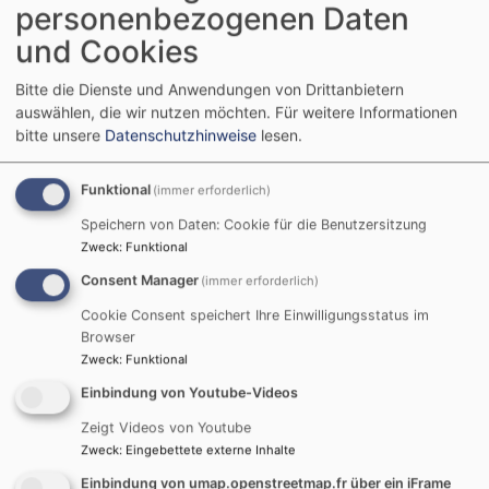
personenbezogenen Daten
und Cookies
Bitte die Dienste und Anwendungen von Drittanbietern
auswählen, die wir nutzen möchten.
Für weitere Informationen
bitte unsere
Datenschutzhinweise
lesen.
Funktional
(immer erforderlich)
Speichern von Daten: Cookie für die Benutzersitzung
Zweck
:
Funktional
Unser Kirchenvorstand (v.l.n.r): Hinten: Lorenz Bäuerle, Oliver
Consent Manager
(immer erforderlich)
Kisselmann, Bettina Stern, Sonja Ehret, Anja Mayer-Ley, Dr.
Peter Meyer, Pia Heutling, Klaus Bäuerle, Vorne: Susanne Dorn,
Cookie Consent speichert Ihre Einwilligungsstatus im
Dr. Gerald Fremdling, Cornelia Jürgensen
Browser
Zweck
:
Funktional
Bei Problemen und Sorgen, sowie Ideen, konstruktiver
Einbindung von Youtube-Videos
Kritik, Anregungen und jeglichen Beiträgen werden Sie
bei allen unseren Mitgliedern des KVs ein offenes Ohr
Zeigt Videos von Youtube
Zweck
:
Eingebettete externe Inhalte
finden.
Sie können uns im aktiven Gemeindeleben antreffen,
Einbindung von umap.openstreetmap.fr über ein iFrame