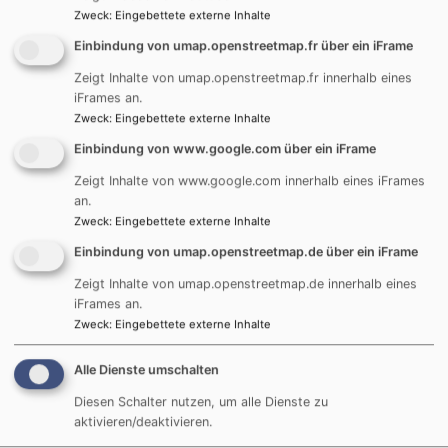
wütend.
Zweck
:
Eingebettete externe Inhalte
Aber vor allem: Offen. Neugierig auch auf Gott.
Einbindung von umap.openstreetmap.fr über ein iFrame
Wo wohnt er?
Zeigt Inhalte von umap.openstreetmap.fr innerhalb eines
Wie sieht er aus?
iFrames an.
Hilft er mir?
Zweck
:
Eingebettete externe Inhalte
Wann bin ich gut genug? – für mich, für andere?
Einbindung von www.google.com über ein iFrame
Fragen, die Kinder im dritten Schuljahr stellen. Laut
Zeigt Inhalte von www.google.com innerhalb eines iFrames
und immer wieder. Fragen, die sich auch Eltern stellen,
an.
meist leise.
Zweck
:
Eingebettete externe Inhalte
Einbindung von umap.openstreetmap.de über ein iFrame
Ein Team aus Eltern, Jugendlichen, Gemeindereferentin
und Hauptamtliche führt den Konfi-3-Kurs monatlich
Zeigt Inhalte von umap.openstreetmap.de innerhalb eines
iFrames an.
an einem Samstag durch
Zweck
:
Eingebettete externe Inhalte
Die gemeinsame Zeit gestaltet ein Team aus Eltern,
Alle Dienste umschalten
Jugendlichen, Hauptamtlichen. Sie umfasst 4
Samstage, ein Wochenende auf dem Berghaus
Diesen Schalter nutzen, um alle Dienste zu
Kahlrückenalpe und einen gestalteten Gottesdienst.
aktivieren/deaktivieren.