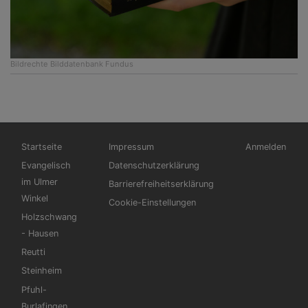
Bildrechte
Bilddatenbank Fundus
Hauptnavigation
Fußbereichsmenü
Benutzermen
Startseite
Impressum
Anmelden
Evangelisch
Datenschutzerklärung
im Ulmer
Barrierefreiheitserklärung
Winkel
Cookie-Einstellungen
Holzschwang
- Hausen
Reutti
Steinheim
Pfuhl-
Burlafingen