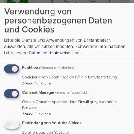
Verwendung von
personenbezogenen Daten
und Cookies
Bitte die Dienste und Anwendungen von Drittanbietern
auswählen, die wir nutzen möchten.
Für weitere Informationen
bitte unsere
Datenschutzhinweise
lesen.
Funktional
(immer erforderlich)
Speichern von Daten: Cookie für die Benutzersitzung
Zweck
:
Funktional
Consent Manager
(immer erforderlich)
Bildrechte
Bilddatenbank Fundus
Cookie Consent speichert Ihre Einwilligungsstatus im
Konfi-3 – Kinder erleben
Browser
Zweck
:
Funktional
Kirche
Einbindung von Youtube-Videos
Fröhlich, unbeschwert, manchmal ängstlich oder
Zeigt Videos von Youtube