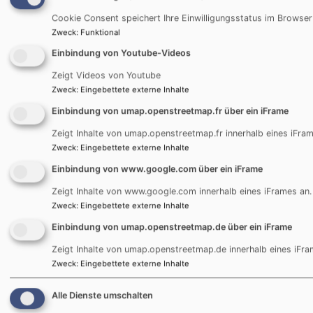
Auf dem Berg 3
Cookie Consent speichert Ihre Einwilligungsstatus im Browser
89233 Neu-Ulm
Zweck
:
Funktional
E-Mail:
pfarramt.reutti@elkb.de
Einbindung von Youtube-Videos
Zeigt Videos von Youtube
Tel.:
0731 / 75 32 9
Zweck
:
Eingebettete externe Inhalte
In dringenden Fällen, insbesondere bei Todesfällen
Einbindung von umap.openstreetmap.fr über ein iFrame
oder dem Wunsch nach einem kurzfristigen Besuch am
Zeigt Inhalte von umap.openstreetmap.fr innerhalb eines iFram
Sterbebett erreichen Sie Pfr. Reichenbacher unter
Zweck
:
Eingebettete externe Inhalte
Tel.
0170/4440879
.
Einbindung von www.google.com über ein iFrame
Öffnungszeiten:
Zeigt Inhalte von www.google.com innerhalb eines iFrames an.
Zweck
:
Eingebettete externe Inhalte
Mittwoch
15:30 - 18:00
Einbindung von umap.openstreetmap.de über ein iFrame
Donnerstag
09:00 - 11:00
Zeigt Inhalte von umap.openstreetmap.de innerhalb eines iFra
In dieser Zeit treffen Sie unsere Sekretäre im Pfarramt
Zweck
:
Eingebettete externe Inhalte
an.
Alle Dienste umschalten
Termine mit Pfr. Stefan Reichenbacher nach