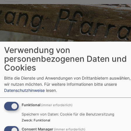
Verwendung von
personenbezogenen Daten und
Startseite
Ev. Luth. Kirchengemeinde Reutti
Reutti - Wir
stellen uns vor
Reutti - Pfarramt
Cookies
Bitte die Dienste und Anwendungen von Drittanbietern auswählen,
wir nutzen möchten.
Für weitere Informationen bitte unsere
Reutti - Pfarramt
Datenschutzhinweise
lesen.
Funktional
(immer erforderlich)
Wir sind für Sie da:
Speichern von Daten: Cookie für die Benutzersitzung
Pfarramt:
Zweck
:
Funktional
Reutti
Consent Manager
(immer erforderlich)