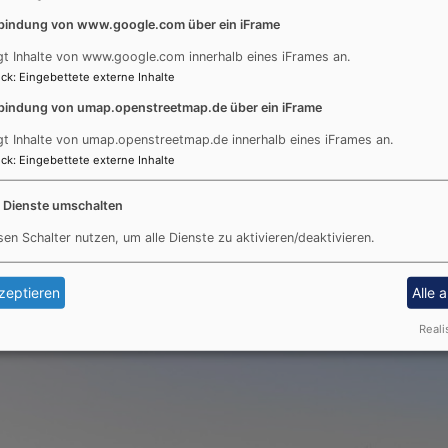
befindet sich auch zusätzlich noch der von uns get
bindung von www.google.com über ein iFrame
Anfahrt:
Gerstmayerstraße 30, 89233 Neu-Ulm (Burl
gt Inhalte von www.google.com innerhalb eines iFrames an.
ck
:
Eingebettete externe Inhalte
Bitte beachten Sie: Vermietungsanfragen werden au
bindung von umap.openstreetmap.de über ein iFrame
ausgefüllte Onlineformular bearbeitet. Füllen Sie al
gt Inhalte von umap.openstreetmap.de innerhalb eines iFrames an.
ck
:
Eingebettete externe Inhalte
Anfragen per E-Mail, Telefon, Social Media oder a
berücksichtigt
werden.
e Dienste umschalten
Telefonische Rückfragen zur Vermietung sind leider 
sen Schalter nutzen, um alle Dienste zu aktivieren/deaktivieren.
beantwortet.
zeptieren
Alle 
Reali