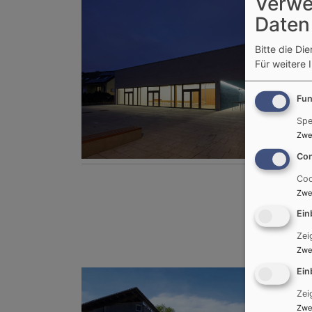
Verwe
Daten
Bitte die Di
Für weitere 
Fun
Spe
Zwe
Con
Coo
Zwe
Ein
Zei
Zwe
Ein
Zei
Zwe