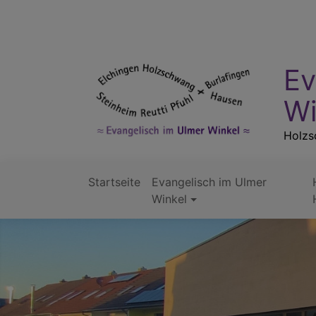
Direkt
zum
Inhalt
Ev
Wi
Holzsc
Startseite
Evangelisch im Ulmer
Hauptnavigation
Winkel