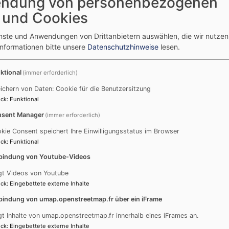
ndung von personenbezogenen
Gemeindehaus Pfuhl
 und Cookies
Am 20.09.2020 konnte unser neues Gemeindehaus nac
enste und Anwendungen von Drittanbietern auswählen, die wir nutze
Wir freuen uns auf viele Erlebnisse und Begegnunge
Informationen bitte unsere
Datenschutzhinweise
lesen.
Anfahrt:
Kirchstraße 3, 89233 Neu-Ulm (Pfuhl)
ktional
(immer erforderlich)
Bitte beachten Sie: Vermietungsanfragen werden au
ichern von Daten: Cookie für die Benutzersitzung
ausgefüllte Onlineformular bearbeitet. Füllen Sie al
ck
:
Funktional
Anfragen per E-Mail, Telefon, Social Media oder a
sent Manager
(immer erforderlich)
berücksichtigt
werden.
kie Consent speichert Ihre Einwilligungsstatus im Browser
Telefonische Rückfragen zur Vermietung sind leider 
ck
:
Funktional
beantwortet.
bindung von Youtube-Videos
gt Videos von Youtube
ck
:
Eingebettete externe Inhalte
bindung von umap.openstreetmap.fr über ein iFrame
Gemeindehaus Burlafinge
gt Inhalte von umap.openstreetmap.fr innerhalb eines iFrames an.
Das Gemeindehaus ist nicht nur ein Ort für Veransta
ck
:
Eingebettete externe Inhalte