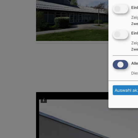
Ein
Zei
Zwe
Ein
Zei
Zwe
All
Die
Auswahl ak